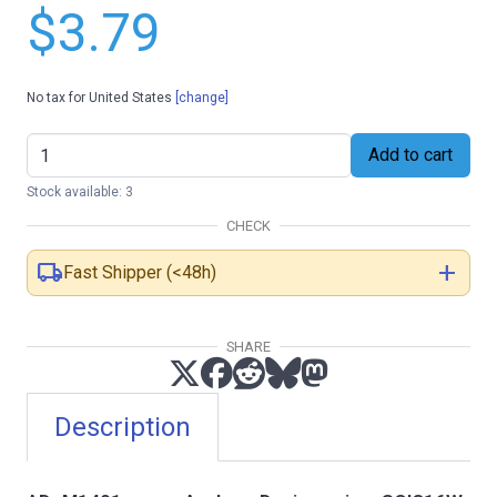
$3.79
No tax for United States
[change]
Add to cart
Stock available: 3
CHECK
local_shipping
add
Fast Shipper (<48h)
SHARE
Description