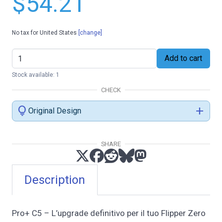
$54.21
No tax for United States
[change]
Add to cart
Stock available: 1
CHECK
lightbulb
add
Original Design
SHARE
Description
Pro+ C5 – L’upgrade definitivo per il tuo Flipper Zero